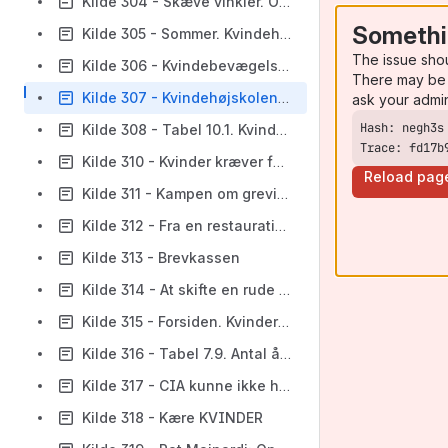
Kilde 304 - Skæve vinkler. Om Kvindehøjskolens kvindeskabte rum
Somethi
Kilde 305 - Sommer. Kvindehøjskolens Sommerkursusprogram 1983
The issue sho
Kilde 306 - Kvindebevægelsen bor i mit hjerte
There may be 
Kilde 307 - Kvindehøjskolen 5 år
ask your admi
Kilde 308 - Tabel 10.1. Kvindehøjskolens årskursist tal
Trace: fd17b
Kilde 310 - Kvinder kræver fuld beskæftigelse
Reload pag
Kilde 311 - Kampen om grevindens hus, 1980 s. 2-9
Kilde 312 - Fra en restaurationspiges dagbog
Kilde 313 - Brevkassen
Kilde 314 - At skifte en rude ud
Kilde 315 - Forsiden. Kvinder nr. 51, august /september 1983
Kilde 316 - Tabel 7.9. Antal år i Rødstrømpebevægelsens organisationer - procent
Kilde 317 - CIA kunne ikke have gjort det bedre
Kilde 318 - Kære KVINDER