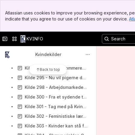
Kilde 288 - Kvindehuset i Gothersgade 37
Banner
Kilde 286a - Hvordan gik kampagneugen?
Atlassian uses cookies to improve your browsing experience, per
Top Bar
indicate that you agree to our use of cookies on your device.
Atl
Kilde 289 - Tid & sted
Sidebar
Main Content
Kilde 290 - Tabel 7.10. Deltagelse i bevægelsens aktiviteter
Collapse sidebar
Switch sites or apps
KVINFO
Kilde 291 - Velkommen til Femø. 1979
Kilde 292 - Femø 79
Kvindekilder
Kilde 293 - Oversigt og oplæg til seksualitetsugen på Femø 1972
Kilde 294 - Femø, sommeren 73
Back to top
Kilde 295 - Nu vil pigerne dolke og skyde de gale mænd
Kilde 298 - Arbejdsmarkedet. Registrerede ledige i procent af den samlede arbejdsstyrke
Kilde 300 - Fra et sydende telt på Femø, til Åbenrå, til Prinsessegade, til Gothersgade, til en smuk sal på Danner
Kilde 301 - Tag med på Kvindehøjskolen
Kilde 302 - Feministiske læreprocesser/pædagogik
Kilde 303 - Kvinder kan stå for deres egen tilværelse