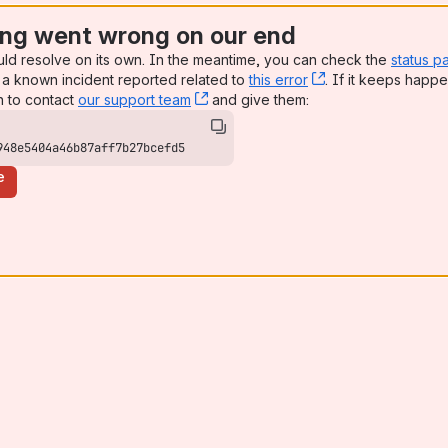
ng went wrong on our end
uld resolve on its own. In the meantime, you can check the
status p
a known incident reported related to
this error
, (opens new win
. If it keeps happe
n to contact
our support team
, (opens new window)
and give them:
948e5404a46b87aff7b27bcefd5
e