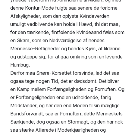
denne Kontur-Mode fulgte saa senere de forlorne 
Afskyligheder, som den oplyste Kvindeverden 
umuligt vedblivende kan holde i Hævd, thi det maa, 
for den tænkende, fintfølende Kvindeaand føles som 
en Skam, som en Nedværdigelse af hendes 
Menneske-Rettigheder og hendes Kjøn, at tildanne 
og udstoppe sig, for at gaa omkring som en levende 
Humbug.
Derfor maa Snøre-Korsettet forsvinde, lad det saa 
ogsaa tage nogen Tid, det er dødsdømt. Det bliver 
en Kamp mellem Forfængeligheden og Fornuften. Og 
er Forfængeligheden end en udholdende, farlig 
Modstander, og har den end Moden til sin mægtige 
Bundsforvandt, saa er Fornuften, dette Menneskets 
Særkjende, dog ogsaa en Stormagt, og den har nok 
saa stærke Allierede i Moderkjærligheden og 