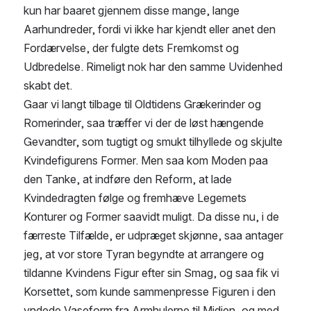
kun har baaret gjennem disse mange, lange 
Aarhundreder, fordi vi ikke har kjendt eller anet den 
Fordærvelse, der fulgte dets Fremkomst og 
Udbredelse. Rimeligt nok har den samme Uvidenhed 
skabt det.
Gaar vi langt tilbage til Oldtidens Grækerinder og 
Romerinder, saa træffer vi der de løst hængende 
Gevandter, som tugtigt og smukt tilhyllede og skjulte 
Kvindefigurens Former. Men saa kom Moden paa 
den Tanke, at indføre den Reform, at lade 
Kvindedragten følge og fremhæve Legemets 
Konturer og Former saavidt muligt. Da disse nu, i de 
færreste Tilfælde, er udpræget skjønne, saa antager 
jeg, at vor store Tyran begyndte at arrangere og 
tildanne Kvindens Figur efter sin Smag, og saa fik vi 
Korsettet, som kunde sammenpresse Figuren i den 
yndede Vaseform fra Armhulerne til Midien, og med 