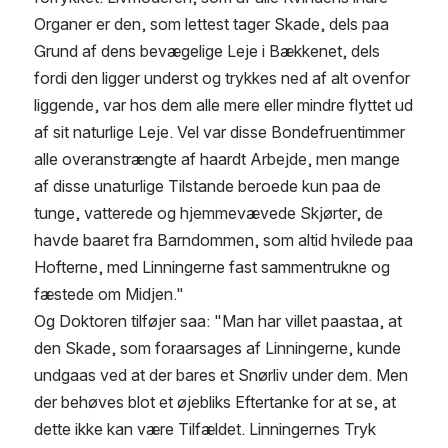
Organer er den, som lettest tager Skade, dels paa 
Grund af dens bevægelige Leje i Bækkenet, dels 
fordi den ligger underst og trykkes ned af alt ovenfor 
liggende, var hos dem alle mere eller mindre flyttet ud 
af sit naturlige Leje. Vel var disse Bondefruentimmer 
alle overanstrængte af haardt Arbejde, men mange 
af disse unaturlige Tilstande beroede kun paa de 
tunge, vatterede og hjemmevævede Skjørter, de 
havde baaret fra Barndommen, som altid hvilede paa 
Hofterne, med Linningerne fast sammentrukne og 
fæstede om Midjen."
Og Doktoren tilføjer saa: "Man har villet paastaa, at 
den Skade, som foraarsages af Linningerne, kunde 
undgaas ved at der bares et Snørliv under dem. Men 
der behøves blot et øjebliks Eftertanke for at se, at 
dette ikke kan være Tilfældet. Linningernes Tryk 