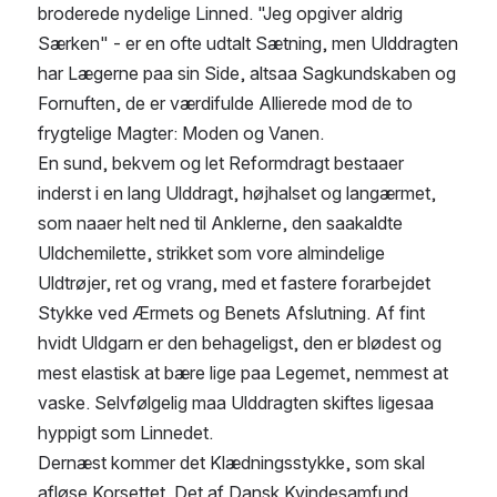
broderede nydelige Linned. "Jeg opgiver aldrig 
Særken" - er en ofte udtalt Sætning, men Ulddragten 
har Lægerne paa sin Side, altsaa Sagkundskaben og 
Fornuften, de er værdifulde Allierede mod de to 
frygtelige Magter: Moden og Vanen.
En sund, bekvem og let Reformdragt bestaaer 
inderst i en lang Ulddragt, højhalset og langærmet, 
som naaer helt ned til Anklerne, den saakaldte 
Uldchemilette, strikket som vore almindelige 
Uldtrøjer, ret og vrang, med et fastere forarbejdet 
Stykke ved Ærmets og Benets Afslutning. Af fint 
hvidt Uldgarn er den behageligst, den er blødest og 
mest elastisk at bære lige paa Legemet, nemmest at 
vaske. Selvfølgelig maa Ulddragten skiftes ligesaa 
hyppigt som Linnedet.
Dernæst kommer det Klædningsstykke, som skal 
afløse Korsettet. Det af Dansk Kvindesamfund 