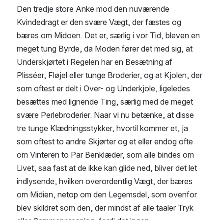
Den tredje store Anke mod den nuværende 
Kvindedragt er den svære Vægt, der fæstes og 
bæres om Midoen. Det er, særlig i vor Tid, bleven en 
meget tung Byrde, da Moden fører det med sig, at 
Underskjørtet i Regelen har en Besætning af 
Plisséer, Fløjel eller tunge Broderier, og at Kjolen, der 
som oftest er delt i Over- og Underkjole, ligeledes 
besættes med lignende Ting, særlig med de meget 
svære Perlebroderier. Naar vi nu betænke, at disse 
tre tunge Klædningsstykker, hvortil kommer et, ja 
som oftest to andre Skjørter og et eller endog ofte 
om Vinteren to Par Benklæder, som alle bindes om 
Livet, saa fast at de ikke kan glide ned, bliver det let 
indlysende, hvilken overordentlig Vægt, der bæres 
om Midien, netop om den Legemsdel, som ovenfor 
blev skildret som den, der mindst af alle taaler Tryk 