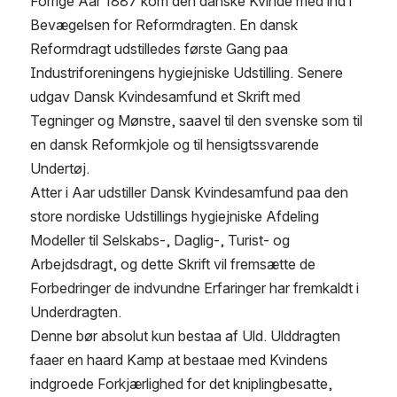
Forrige Aar 1887 kom den danske Kvinde med ind i 
Bevægelsen for Reformdragten. En dansk 
Reformdragt udstilledes første Gang paa 
Industriforeningens hygiejniske Udstilling. Senere 
udgav Dansk Kvindesamfund et Skrift med 
Tegninger og Mønstre, saavel til den svenske som til 
en dansk Reformkjole og til hensigtssvarende 
Undertøj.
Atter i Aar udstiller Dansk Kvindesamfund paa den 
store nordiske Udstillings hygiejniske Afdeling 
Modeller til Selskabs-, Daglig-, Turist- og 
Arbejdsdragt, og dette Skrift vil fremsætte de 
Forbedringer de indvundne Erfaringer har fremkaldt i 
Underdragten.
Denne bør absolut kun bestaa af Uld. Ulddragten 
faaer en haard Kamp at bestaae med Kvindens 
indgroede Forkjærlighed for det kniplingbesatte, 