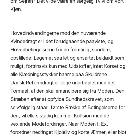
om Sejren? Det vilde være en sørgelig Tvivl om vort 
Kjøn.
Hovedindvendingerne mod den nuværende 
Kvindedragt er i det forudgaaende paaviste, og 
Hovedbetingelserne for en fremtidig, sundere, 
opstillede: Legemet saa let og ensartet beklædt som 
muligt, fortrinsvis kun med Uldstoffer, intet Korset og 
alle Klædningsstykker baarne paa Skuldrene.
Dansk Reformdragt er tillige udarbejdet med det 
Formaal, at den skal emancipere sig fra Moden. Den 
Stræben efter at opfylde Sundhedskravet, som 
selvfølgelig staar i første Række af Betingelserne for 
den, vil ellers stadig komme i Kollision med de 
vexlende Modefordringer. Naar Moden f. Ex. 
forordner nedringet Kjoleliv og korte Ærmer, eller blot 