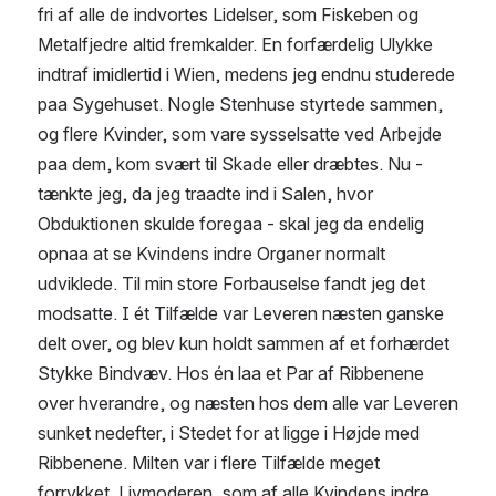
fri af alle de indvortes Lidelser, som Fiskeben og 
Metalfjedre altid fremkalder. En forfærdelig Ulykke 
indtraf imidlertid i Wien, medens jeg endnu studerede 
paa Sygehuset. Nogle Stenhuse styrtede sammen, 
og flere Kvinder, som vare sysselsatte ved Arbejde 
paa dem, kom svært til Skade eller dræbtes. Nu - 
tænkte jeg, da jeg traadte ind i Salen, hvor 
Obduktionen skulde foregaa - skal jeg da endelig 
opnaa at se Kvindens indre Organer normalt 
udviklede. Til min store Forbauselse fandt jeg det 
modsatte. I ét Tilfælde var Leveren næsten ganske 
delt over, og blev kun holdt sammen af et forhærdet 
Stykke Bindvæv. Hos én laa et Par af Ribbenene 
over hverandre, og næsten hos dem alle var Leveren 
sunket nedefter, i Stedet for at ligge i Højde med 
Ribbenene. Milten var i flere Tilfælde meget 
forrykket. Livmoderen, som af alle Kvindens indre 