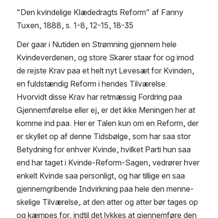
"Den kvindelige Klædedragts Reform" af Fanny 
Tuxen, 1888, s. 1-8, 12-15, 18-35
Der gaar i Nutiden en Strømning gjennem hele 
Kvindeverdenen, og store Skarer staar for og imod 
de rejste Krav paa et helt nyt Levesæt for Kvinden, 
en fuldstændig Reform i hendes Tilværelse.
Hvorvidt disse Krav har retmæssig Fordring paa 
Gjennemførelse eller ej, er det ikke Meningen her at 
komme ind paa. Her er Talen kun om en Reform, der 
er skyllet op af denne Tidsbølge, som har saa stor 
Betydning for enhver Kvinde, hvilket Parti hun saa 
end har taget i Kvinde-Reform-Sagen, vedrører hver 
enkelt Kvinde saa personligt, og har tillige en saa 
gjennemgribende Indvirkning paa hele den menne-
skelige Tilværelse, at den atter og atter bør tages op 
og kæmpes for, indtil det lykkes at gjennemføre den 