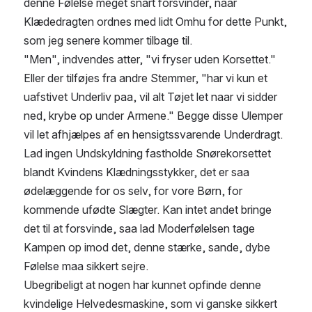
denne Følelse meget snart forsvinder, naar 
Klædedragten ordnes med lidt Omhu for dette Punkt, 
som jeg senere kommer tilbage til.
"Men", indvendes atter, "vi fryser uden Korsettet." 
Eller der tilføjes fra andre Stemmer, "har vi kun et 
uafstivet Underliv paa, vil alt Tøjet let naar vi sidder 
ned, krybe op under Armene." Begge disse Ulemper 
vil let afhjælpes af en hensigtssvarende Underdragt.
Lad ingen Undskyldning fastholde Snørekorsettet 
blandt Kvindens Klædningsstykker, det er saa 
ødelæggende for os selv, for vore Børn, for 
kommende ufødte Slægter. Kan intet andet bringe 
det til at forsvinde, saa lad Moderfølelsen tage 
Kampen op imod det, denne stærke, sande, dybe 
Følelse maa sikkert sejre.
Ubegribeligt at nogen har kunnet opfinde denne 
kvindelige Helvedesmaskine, som vi ganske sikkert 