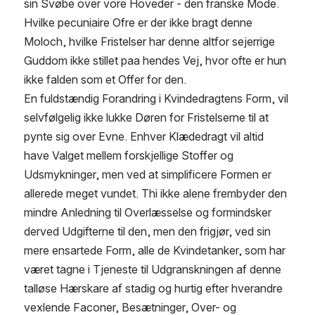
sin Svøbe over vore Hoveder - den franske Mode. 
Hvilke pecuniaire Ofre er der ikke bragt denne 
Moloch, hvilke Fristelser har denne altfor sejerrige 
Guddom ikke stillet paa hendes Vej, hvor ofte er hun 
ikke falden som et Offer for den.
En fuldstændig Forandring i Kvindedragtens Form, vil 
selvfølgelig ikke lukke Døren for Fristelserne til at 
pynte sig over Evne. Enhver Klædedragt vil altid 
have Valget mellem forskjellige Stoffer og 
Udsmykninger, men ved at simplificere Formen er 
allerede meget vundet. Thi ikke alene frembyder den 
mindre Anledning til Overlæsselse og formindsker 
derved Udgifterne til den, men den frigjør, ved sin 
mere ensartede Form, alle de Kvindetanker, som har 
været tagne i Tjeneste til Udgranskningen af denne 
talløse Hærskare af stadig og hurtig efter hverandre 
vexlende Faconer, Besætninger, Over- og 