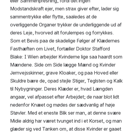
eller Sammenpresning, fordi det ingen 
Modstandskraft ejer, men strax giver efter, lader sig 
sammentrykke eller flytte, saaledes at de 
overliggende Organer trykker de underliggende ud af 
deres Leje, hvorved alt forulempes og forrykkes.
Som et Bevis paa de skadelige Følger af Klædernes 
Fasthæften om Livet, fortæller Doktor Stafford 
Blake: I Wien arbejder Kvinderne lige saa haardt som 
Mændene. Side om Side lægge Mænd og Kvinder 
Jernvejsskinner, grave Kloaker, og paa Hoved eller 
Skuldre bære de, opad stejle Stiger, Teglsten og Kalk 
til Nybygninger. Deres Klæder er, hvad Længden 
angaar, vel afpasset efter Arbejdet; de naar blot lidt 
nedenfor Knæet og mødes der sædvanlig af høje 
Støvler. Med et eneste Blik ser man, at denne svære 
Midie aldrig har været tvunget ind i et Korset, og man 
glæder sig ved Tanken om, at disse Kvinder er gaaet 