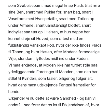
som Svøbelsebarn, med meget knap Plads til at røre 
sine Ben, snart med Pukler for, snart bag, snart i 
Vaseform med Hvespetaille, snart med Taillen op 
under Armene, snart uanstændigt blottet, snart 
indhyllet saa tæt op i Halsen, at hun neppe har 
kunnet dreje sit Hoved, som oftest med en 
fuldstændig vanskabt Fod, hvor der ikke findes Plads 
til Taaen, og hvor Hælen, efter Modens foranderlige 
Vilje, stundom flyttedes midt ind under Foden.
Vi maa erkjende, at Moden ikke har turdet stille saa 
yderliggaaende Fordringer til Manden, som den har 
stillet til Kvinden, som taaler, billiger og følger alt, 
hvad dens mest udskejende Fantasi fremstiller for 
hende.
Erkjender vi nu dette at være Sandhed - og kan vi 
andet? - saa fører det os let til Erkjendelsen af, hvor 