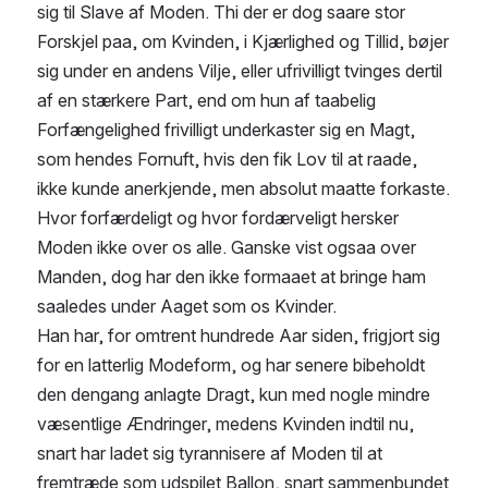
sig til Slave af Moden. Thi der er dog saare stor 
Forskjel paa, om Kvinden, i Kjærlighed og Tillid, bøjer 
sig under en andens Vilje, eller ufrivilligt tvinges dertil 
af en stærkere Part, end om hun af taabelig 
Forfængelighed frivilligt underkaster sig en Magt, 
som hendes Fornuft, hvis den fik Lov til at raade, 
ikke kunde anerkjende, men absolut maatte forkaste.
Hvor forfærdeligt og hvor fordærveligt hersker 
Moden ikke over os alle. Ganske vist ogsaa over 
Manden, dog har den ikke formaaet at bringe ham 
saaledes under Aaget som os Kvinder.
Han har, for omtrent hundrede Aar siden, frigjort sig 
for en latterlig Modeform, og har senere bibeholdt 
den dengang anlagte Dragt, kun med nogle mindre 
væsentlige Ændringer, medens Kvinden indtil nu, 
snart har ladet sig tyrannisere af Moden til at 
fremtræde som udspilet Ballon, snart sammenbundet 