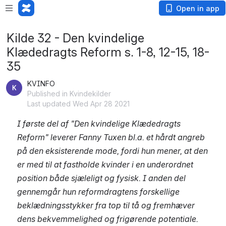
Open in app
Kilde 32 - Den kvindelige
Klædedragts Reform s. 1-8, 12-15, 18-
35
KVINFO
Published in Kvindekilder
Last updated Wed Apr 28 2021
I første del af "Den kvindelige Klædedragts 
Reform" leverer Fanny Tuxen bl.a. et hårdt angreb 
på den eksisterende mode, fordi hun mener, at den 
er med til at fastholde kvinder i en underordnet 
position både sjæleligt og fysisk. I anden del 
gennemgår hun reformdragtens forskellige 
beklædningsstykker fra top til tå og fremhæver 
dens bekvemmelighed og frigørende potentiale.