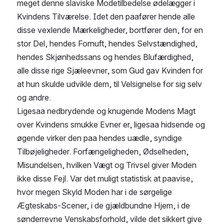
meget denne slaviske Modetilbedelse ødelægger i 
Kvindens Tilværelse. Idet den paafører hende alle 
disse vexlende Mærkeligheder, bortfører den, for en 
stor Del, hendes Fornuft, hendes Selvstændighed, 
hendes Skjønhedssans og hendes Blufærdighed, 
alle disse rige Sjæleevner, som Gud gav Kvinden for 
at hun skulde udvikle dem, til Velsignelse for sig selv 
og andre.
Ligesaa nedbrydende og knugende Modens Magt 
over Kvindens smukke Evner er, ligesaa hidsende og 
øgende virker den paa hendes uædle, syndige 
Tilbøjeligheder. Forfængeligheden, Ødselheden, 
Misundelsen, hvilken Vægt og Trivsel giver Moden 
ikke disse Fejl. Var det muligt statistisk at paavise, 
hvor megen Skyld Moden har i de sørgelige 
Ægteskabs-Scener, i de gjældbundne Hjem, i de 
sønderrevne Venskabsforhold, vilde det sikkert give 