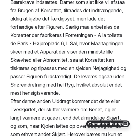
Bærekrave indsættes. Damer som slet ikke vil afstaa 
fra Brugen af Korsettet, tilraades det indtrængende, 
aldrig at kjøbe det færdigsyet, men lade det 
forfærdige efter Figuren. Særlig maa anbefales de 
Korsetter der fabrikeres i Forretningen - A la toilette 
de Paris - Højbroplads 6, l. Sal, hvor Maaltagningen 
skeer med et Apparat der viser den mindste lille 
Skævhed eller Abnormitet, saa at Korsettet kan 
tilskæres og tilpasses med en sjelden Nøjagtighed og 
passer Figuren fuldstændigt. De leveres ogsaa uden 
Snøreindretning med hel Ryg, hvilket absolut er det 
mest hensigtsvarende.
Efter denne anden Ulddragt kommer det delte eller 
Tveskjørtet, der slutter varmere om Benet, og er 
langt varmere at gaae i, end det almindelige Skjørt, 
Comment in app
og som, naar Kjolen løftes op over det, dog ser ud 
som ethvert andet Skjørt. Herover bæres nu kun ét 