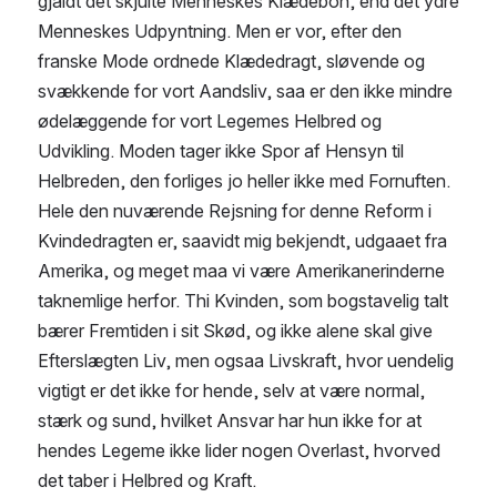
gjaldt det skjulte Menneskes Klædebon, end det ydre 
Menneskes Udpyntning. Men er vor, efter den 
franske Mode ordnede Klædedragt, sløvende og 
svækkende for vort Aandsliv, saa er den ikke mindre 
ødelæggende for vort Legemes Helbred og 
Udvikling. Moden tager ikke Spor af Hensyn til 
Helbreden, den forliges jo heller ikke med Fornuften.
Hele den nuværende Rejsning for denne Reform i 
Kvindedragten er, saavidt mig bekjendt, udgaaet fra 
Amerika, og meget maa vi være Amerikanerinderne 
taknemlige herfor. Thi Kvinden, som bogstavelig talt 
bærer Fremtiden i sit Skød, og ikke alene skal give 
Efterslægten Liv, men ogsaa Livskraft, hvor uendelig 
vigtigt er det ikke for hende, selv at være normal, 
stærk og sund, hvilket Ansvar har hun ikke for at 
hendes Legeme ikke lider nogen Overlast, hvorved 
det taber i Helbred og Kraft.