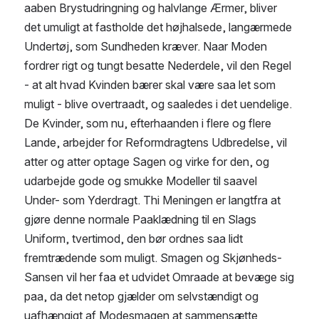
aaben Brystudringning og halvlange Ærmer, bliver 
det umuligt at fastholde det højhalsede, langærmede 
Undertøj, som Sundheden kræver. Naar Moden 
fordrer rigt og tungt besatte Nederdele, vil den Regel 
- at alt hvad Kvinden bærer skal være saa let som 
muligt - blive overtraadt, og saaledes i det uendelige.
De Kvinder, som nu, efterhaanden i flere og flere 
Lande, arbejder for Reformdragtens Udbredelse, vil 
atter og atter optage Sagen og virke for den, og 
udarbejde gode og smukke Modeller til saavel 
Under- som Yderdragt. Thi Meningen er langtfra at 
gjøre denne normale Paaklædning til en Slags 
Uniform, tvertimod, den bør ordnes saa lidt 
fremtrædende som muligt. Smagen og Skjønheds-
Sansen vil her faa et udvidet Omraade at bevæge sig 
paa, da det netop gjælder om selvstændigt og 
uafhængigt af Modesmagen at sammensætte 