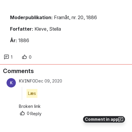
Moderpublikation:
 Framåt, nr. 20, 1886
Forfatter: 
Kleve, Stella
År:
 1886
1
0
Comments
KVINFO
Dec 09, 2020
Læs
Broken link
0
·
Reply
Comment in app