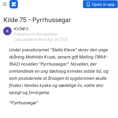
Open in app
Kilde 75 - Pyrrhussegar
KVINFO
Published in Kvindekilder
Last updated Wed Apr 28 2021
Under pseudonymet "Stella Kleve" skrev den unge 
skåning Mathilda Kruse, senere gift Malling (1864-
1942) novellen "Pyrrhussegar". Novellen, der 
omhandlede en ung dødssyg kvindes sidste tid, og 
som postulerede at årsagen til sygdommen skulle 
findes i hendes kyske og sædelige liv, vakte stor 
opsigt og forargelse.
"Pyrrhussegar"