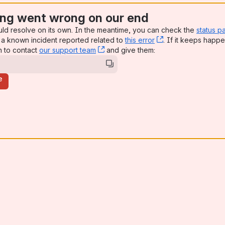
ng went wrong on our end
uld resolve on its own. In the meantime, you can check the
status p
a known incident reported related to
this error
, (opens new win
. If it keeps happe
n to contact
our support team
, (opens new window)
and give them:
e