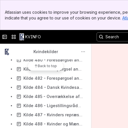
Kilde 474 - Er kvinder og mænd ligestillede?
Banner
Atlassian uses cookies to improve your browsing experience, per
Top Bar
Kilde 475 - Udtalelser: Mindretalsudtalelse af Inga Dahlsgård
indicate that you agree to our use of cookies on your device.
Atl
Sidebar
Kilde 476 - Arbejdet med ligestillingsspørgsmål i de nordiske lande
Main Content
Kilde 477 - Forslag om oprettelse af et permanent ligestillingsorgan
Collapse sidebar
Switch sites or apps
KVINFO
Kilde 478 - Forespørgsel angående Kvindekommissionens arbejde (1)
Kilde 479 - Forespørgsel angående Kvindekommissionens arbejde (2)
Kvindekilder
Kilde 480 - Forespørgsel angående Kvindekommissionens arbejde (3)
Back to top
Kilde 481 - Forespørgsel angående Kvindekommissionens arbejde (4)
Kilde 482 - Forespørgsel angående Kvindekommissionens arbejde (5)
Kilde 484 - Dansk Kvindesamfunds kvindepris: Mathildeprisen
Kilde 485 - Overrækkelse af Mathilde-prisen på Dansk Kvindesamfunds landsmøde 1974
Kilde 486 - Ligestillingsrådets nedsættelse, kommissorium og sammensætning
Kilde 487 - Kvinders repræsentation i råd, nævn, udvalg og kommissioner
Kilde 488 - Kvinder og Mænd - nogle tal