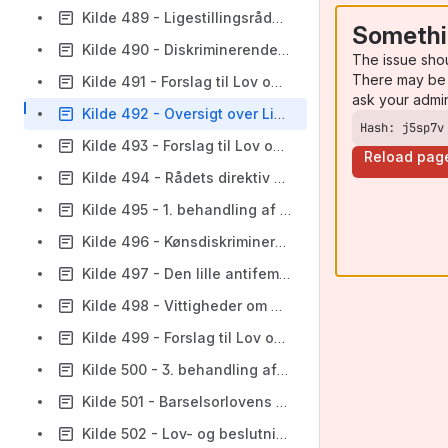
Kilde 489 - Ligestillingsrådets publikationer
Somethi
Kilde 490 - Diskriminerende annoncer
The issue sho
There may be 
Kilde 491 - Forslag til Lov om ligestillingsrådet. Vedtaget af folketinget ved 3. behandling den 31. marts 1978
ask your admi
Kilde 492 - Oversigt over Ligestillingsrådets virksomhed
Hash: j5sp7v
Kilde 493 - Forslag til Lov om ligebehandling af mænd og kvinder med hensyn til beskæftigelse m. v. (Vedtaget af folketinget ved 3. behandling den 31. marts 1978)
Reload pag
Kilde 494 - Rådets direktiv af 9. februar 1976 om gennemførelse af princippet om ligebehandling af mænd og kvinder for så vidt angår adgang til beskæftigelse, erhvervsuddannelse, forfremmelse samt arbejdsvilkår
Kilde 495 - 1. behandling af forslag til lov vedrørende ligebehandling af mænd og kvinder m.m.
Kilde 496 - Kønsdiskriminerende stillingsannoncer
Kilde 497 - Den lille antifeminisme
Kilde 498 - Vittigheder om M/K stillingsannoncer
Kilde 499 - Forslag til Lov om ligestilling mellem mænd og kvinder ved udpegning af medlemmer til offentlige udvalg, kommissioner o. lign 8Vedtaget af folketinget ved 3. behandling den 18. april 1985)
Kilde 500 - 3. behandling af forslag til lov om ligebehandling af mænd og kvinder
Kilde 501 - Barselsorlovens historie i 100 år
Kilde 502 - Lov- og beslutningsforslag som ikke er vedtaget