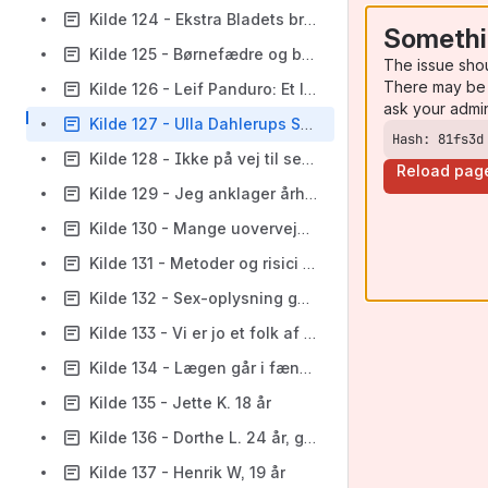
Kilde 124 - Ekstra Bladets brug af kvindevaren
Somethi
Kilde 125 - Børnefædre og børnemødre. Tanker omkring en ungdomsbog
The issue sho
There may be 
Kilde 126 - Leif Panduro: Et lille ramahvin fra gymnasierne, Gudrun Brun: Kønsfrihed, Hans Bjerre: Fra fortrop til bagstræv, Ulla Dahlerup: Det omstridte problem samt Ingen revolution fra i dag til i morgen
ask your admi
Kilde 127 - Ulla Dahlerups Sex-resolution
Hash: 81fs3d
Kilde 128 - Ikke på vej til seksuelt anarki
Reload pag
Kilde 129 - Jeg anklager århundreders forløjede kvindeverden skabt og beskrevet af mænd - fortiet af kvinder
Kilde 130 - Mange uovervejede aborter
Kilde 131 - Metoder og risici ved svangerskabsafbrydelse
Kilde 132 - Sex-oplysning gør lægerne til forbrydere
Kilde 133 - Vi er jo et folk af mordere
Kilde 134 - Lægen går i fængsel igen
Kilde 135 - Jette K. 18 år
Kilde 136 - Dorthe L. 24 år, gift
Kilde 137 - Henrik W, 19 år