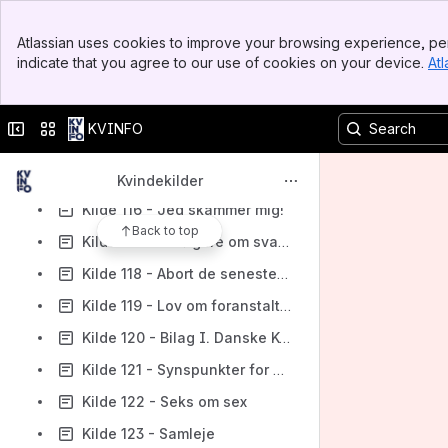
Kilde 110 - Forslag til Lov om Kvinders Adgang til Tjenestestillinger og Hverv
Banner
Atlassian uses cookies to improve your browsing experience, per
Top Bar
Kilde 111 - Ligelønsfesten d. 19. November 1919
indicate that you agree to our use of cookies on your device.
Atl
Sidebar
Kilde 112 - Menighedsraadenes Stilling til Kvinders Adgang til Præste-Embeder
Main Content
Kilde 113 - Kvinder som Præster
Collapse sidebar
Switch sites or apps
KVINFO
Kilde 114 - Elna Munchs indlæg ved 2. behandlingen af Forslag til Lov om Kvinders Adgang til Tjenestestillinger og Hverv, d. 24. april 1919
Kilde 115 - Inger Gautier-Schmits indlæg ved 1. behandlingen af "Forslag til Lov om Kvinders Adgang til Tjenestestillinger og Hverv" i Landstinget d. 24. juni 1919
Kvindekilder
Kilde 116 - Jeg skammer mig!
Back to top
Kilde 117 - Ansøgere om svangerskabsafbrydelse og tilladelser hertil 1939/40- 1972/73
Kilde 118 - Abort de seneste 100 år
Kilde 119 - Lov om foranstaltninger i anledning af svangerskabslov m.v
Kilde 120 - Bilag I. Danske Kvinders Nationalråd
Kilde 121 - Synspunkter for seksualundervisningen
Kilde 122 - Seks om sex
Kilde 123 - Samleje