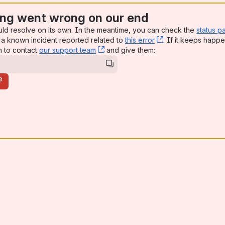
ng went wrong on our end
uld resolve on its own. In the meantime, you can check the
status p
a known incident reported related to
this error
, (opens new win
. If it keeps happe
n to contact
our support team
, (opens new window)
and give them:
e