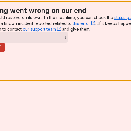
ng went wrong on our end
uld resolve on its own. In the meantime, you can check the
status p
a known incident reported related to
this error
, (opens new win
. If it keeps happe
n to contact
our support team
, (opens new window)
and give them:
e