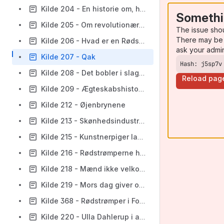
Kilde 204 - En historie om, hvordan rødstrømperne blev rødstrømper
Somethi
Kilde 205 - Om revolutionære kanariefugle
The issue sho
There may be 
Kilde 206 - Hvad er en Rødstrømpe?
ask your admi
Kilde 207 - Qak
Hash: j5sp7v
Kilde 208 - Det bobler i slaggedyngen slammet koger over
Reload pag
Kilde 209 - Ægteskabshistorier
Kilde 212 - Øjenbrynene
Kilde 213 - Skønhedsindustrien
Kilde 215 - Kunstnerpiger laver kvindeoprør
Kilde 216 - Rødstrømperne har gjort kvindesagen politisk
Kilde 218 - Mænd ikke velkomne
Kilde 219 - Mors dag giver os kvalme
Kilde 368 - Rødstrømper i Folketinget: Vi vil have ligeløn nu
Kilde 220 - Ulla Dahlerup i armene på politibetjent busaktionen 10.5.1970