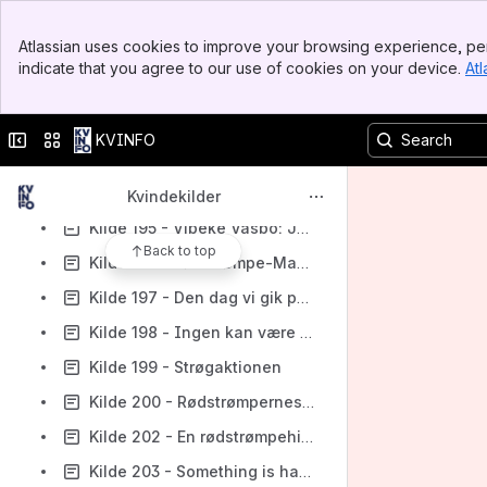
Kilde 189 - Forslag til ny formålsparagraf
Banner
Atlassian uses cookies to improve your browsing experience, per
Top Bar
Kilde 190 - Dansk Kvindesamfunds medlemstal
indicate that you agree to our use of cookies on your device.
Atl
Sidebar
Kilde 191 - De Danske Husholdningsforeningers medlemstal
Main Content
Kilde 192 - Landsformanden har ordet og To meninger, To svar
Collapse sidebar
Switch sites or apps
KVINFO
Kilde 193 - Grounds for abortion worldwide
Kilde 194 - Livets mening
Kvindekilder
Kilde 195 - Vibeke Vasbo: Jeg var så bange, at jeg næsten troede jeg skulle dø
Back to top
Kilde 196 - Rødstrømpe-Manifest
Kilde 197 - Den dag vi gik på Strøget med balloner i brystholderen
Kilde 198 - Ingen kan være sikre for rødstrømperne og Politi passede på garden - men rødstrømperne snød
Kilde 199 - Strøgaktionen
Kilde 200 - Rødstrømpernes hårde kerne
Kilde 202 - En rødstrømpehistorie
Kilde 203 - Something is happening, but you don't know what it is, do you, Mr. Jones?